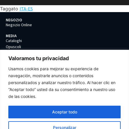
Taggato
ITA-ES
NEGOZIO
Negozio Online
MEDIA
Cataloghi
Opuscoli
2D/3D
Valoramos tu privacidad
AZIENDA
Contattaci
Usamos cookies para mejorar su experiencia de
Politica di qualità
navegación, mostrarle anuncios o contenidos
Protezione dei dati
personalizados y analizar nuestro tráfico. Al hacer clic en
Termini e condizioni
“Aceptar todo” usted da su consentimiento a nuestro uso
Preferenza sui cookies
de las cookies.
Aceptar todo
Tel: +34 93 399 85 61
Personalizar