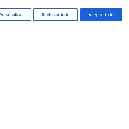
Personalizar
Rechazar todo
Aceptar todo
ne
Folhetos
aceda a
Entre e visite as nossas última
e
.
novidades.