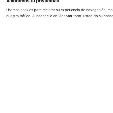
Valoramos tu privacidad
Usamos cookies para mejorar su experiencia de navegación, most
nuestro tráfico. Al hacer clic en “Aceptar todo” usted da su cons
Desenho 2D e 3D
e
Descarregar o nosso desenho em 2
Descarreg
e 3 dimensões.
mais d