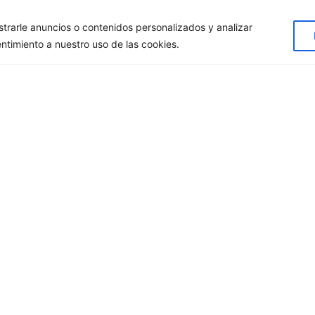
rarle anuncios o contenidos personalizados y analizar
entimiento a nuestro uso de las cookies.
-catálogo
Loja onli
ar o nosso catálogo com
Economize tempo e 
e 10 000 referências.
CANELA stor