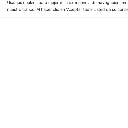
Usamos cookies para mejorar su experiencia de navegación, most
nuestro tráfico. Al hacer clic en “Aceptar todo” usted da su cons
2D / 3D DRAWINGS
E
Download our drawings in 2 and 3
Discover 
dimensions.
than