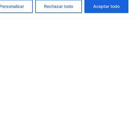
Personalizar
Rechazar todo
Aceptar todo
op
Brochures
ccess to
Enter and visit our latest news.
.