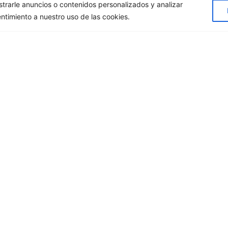
rarle anuncios o contenidos personalizados y analizar
entimiento a nuestro uso de las cookies.
-Catalogue
Online sh
our catalogue with more
Save time and have a
 10.000 references.
CANELA Store