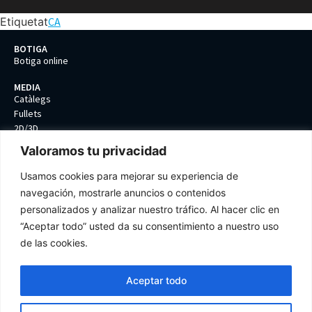
Etiquetat
CA
BOTIGA
Botiga online
MEDIA
Catàlegs
Fullets
2D/3D
Valoramos tu privacidad
EMPRESA
Contacte
Usamos cookies para mejorar su experiencia de
Politica de qualitat
navegación, mostrarle anuncios o contenidos
Protecció de dades
personalizados y analizar nuestro tráfico. Al hacer clic en
Termes i condicions
Preferèncias de cookies
“Aceptar todo” usted da su consentimiento a nuestro uso
de las cookies.
Aceptar todo
Tel: +34 93 399 85 61