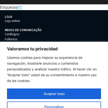
Etiquetas
PT
LOJA
Loja online
MEIOS DE COMUNICAÇÃO
Catálogos
Folhetos
2D/3D
Valoramos tu privacidad
Empresa
Contacto
Usamos cookies para mejorar su experiencia de
Política de qualidade
navegación, mostrarle anuncios o contenidos
Proteção de dados
personalizados y analizar nuestro tráfico. Al hacer clic en
Condições e termos gerais
“Aceptar todo” usted da su consentimiento a nuestro uso
Preferência de cookies
de las cookies.
Aceptar todo
Tel: +34 93 399 85 61
Personalizar