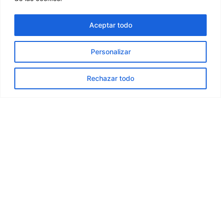
TIENDA
Tienda Online
Aceptar todo
MEDIA
Catálogos
Folletos
Personalizar
2D/3D
Rechazar todo
COMPAÑIA
Contacto
Política de calidad
Protección de datos
Términos y condiciones
Preferencias de Cookies
Tel: +34 93 399 85 61