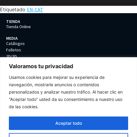
Etiquetado
EN-CAT
TIENDA
Tienda Online
MEDIA
Catálogos
Folletos
2D/3D
Valoramos tu privacidad
COMPAÑIA
Contacto
Usamos cookies para mejorar su experiencia de
Política de calidad
navegación, mostrarle anuncios o contenidos
Protección de datos
personalizados y analizar nuestro tráfico. Al hacer clic en
Términos y condiciones
Preferencias de Cookies
“Aceptar todo” usted da su consentimiento a nuestro uso
de las cookies.
Aceptar todo
Tel: +34 93 399 85 61