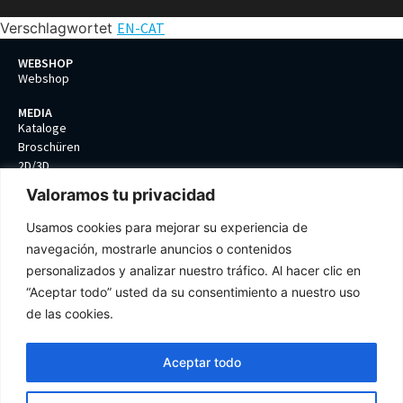
Verschlagwortet
EN-CAT
WEBSHOP
Webshop
MEDIA
Kataloge
Broschüren
2D/3D
Valoramos tu privacidad
UNTERNEHMEN
Produktionsstätten
Usamos cookies para mejorar su experiencia de
Qualitätspolitik
navegación, mostrarle anuncios o contenidos
Datenschutz
personalizados y analizar nuestro tráfico. Al hacer clic en
Bedingungen und Konditionen
Cookie-Einstellungen
“Aceptar todo” usted da su consentimiento a nuestro uso
de las cookies.
Aceptar todo
Tel: +34 93 399 85 61