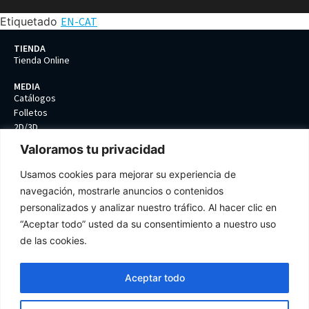
Etiquetado
EN-CAT
TIENDA
Tienda Online
MEDIA
Catálogos
Folletos
2D/3D
Valoramos tu privacidad
COMPAÑIA
Contacto
Usamos cookies para mejorar su experiencia de
Política de calidad
navegación, mostrarle anuncios o contenidos
Protección de datos
personalizados y analizar nuestro tráfico. Al hacer clic en
Términos y condiciones
Preferencias de Cookies
“Aceptar todo” usted da su consentimiento a nuestro uso
de las cookies.
Aceptar todo
Tel: +34 93 399 85 61